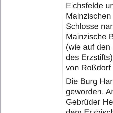
Eichsfelde 
Mainzischen
Schlosse nan
Mainzische B
(wie auf den
des Erzstift
von Roßdorf 
Die Burg Han
geworden. Am
Gebrüder Hei
dem Erzbisch