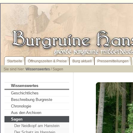
Startseite
Öffnungszeiten & Preise
Burg aktuell
Pressemitteilungen
Sie sind hier:
Wissenswertes
/ Sagen
Wissenswertes
Geschichtliches
Beschreibung Burgreste
Chronologie
Aus den Archiven
Sagen
Der Neidkopf am Hanstein
Der Schatz im Hanstein