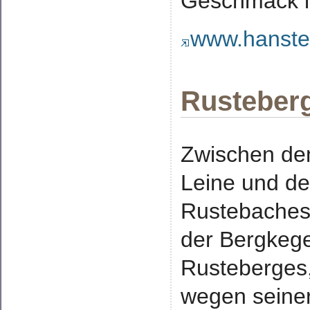
Geschmack is
www.hanste
Rusteberg
Zwischen de
Leine und d
Rustebaches 
der Bergkege
Rusteberges
wegen seiner