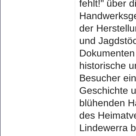
fehlt!" über 
Handwerksges
der Herstell
und Jagdstöc
Dokumenten u
historische 
Besucher ein
Geschichte u
blühenden Ha
des Heimatv
Lindewerra 