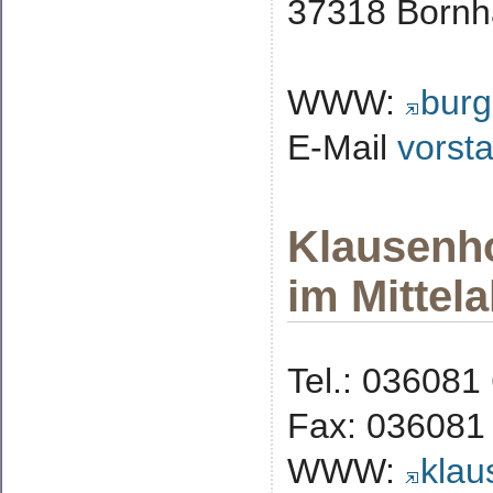
37318 Born
WWW:
burg
E-Mail
vorst
Klausenho
im Mittela
Tel.: 036081
Fax: 036081
WWW:
klau