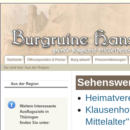
Startseite
Öffnungszeiten & Preise
Burg aktuell
Pressemitteilungen
Sie sind hier: Aus der Region
Sehenswer
Aus der Region
Heimatver
Weitere Interessante
Klausenhof
Ausflugsziele in
Thüringen
Mittelalter"
finden Sie unter: