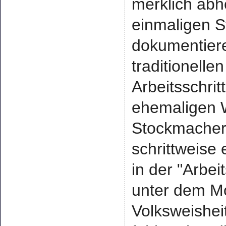
merklich abh
einmaligen 
dokumentiere
traditionelle
Arbeitsschrit
ehemaligen W
Stockmacher
schrittweise
in der "Arbe
unter dem Mot
Volksweishei