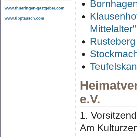
Bornhagene
www.thueringen-gastgeber.com
Klausenhof
www.tipptausch.com
Mittelalter
Rusteberg 
Stockmac
Teufelskan
Heimatve
e.V.
1. Vorsitzend
Am Kulturze