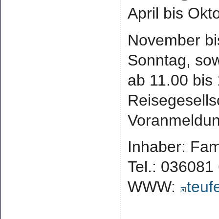
April bis Okt
November bi
Sonntag, sow
ab 11.00 bis
Reisegesells
Voranmeldu
Inhaber: Fam
Tel.: 036081
WWW:
teuf