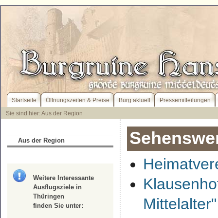
Startseite
Öffnungszeiten & Preise
Burg aktuell
Pressemitteilungen
Sie sind hier: Aus der Region
Sehenswer
Aus der Region
Heimatver
Weitere Interessante
Klausenhof
Ausflugsziele in
Thüringen
Mittelalter"
finden Sie unter: