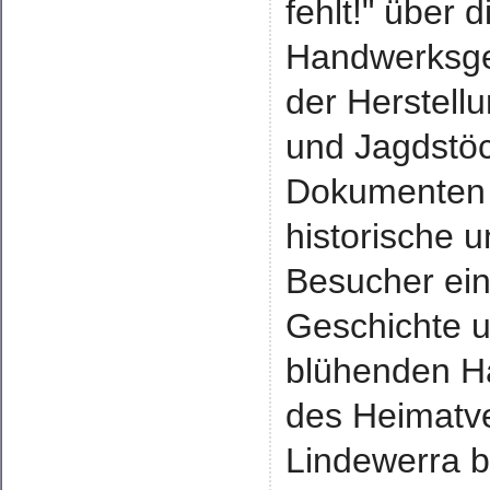
fehlt!" über 
Handwerksges
der Herstell
und Jagdstöc
Dokumenten u
historische 
Besucher ein
Geschichte u
blühenden Ha
des Heimatv
Lindewerra 