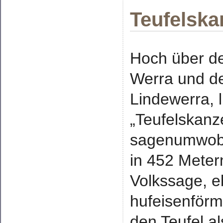
Teufelska
Hoch über de
Werra und d
Lindewerra, l
„Teufelskanze
sagenumwobe
in 452 Meter
Volkssage, e
hufeisenförm
den Teufel a