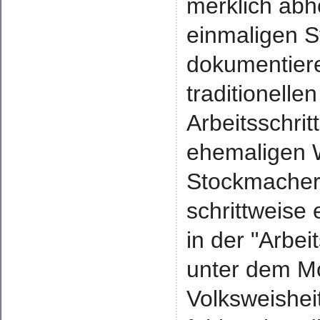
merklich abh
einmaligen 
dokumentiere
traditionelle
Arbeitsschrit
ehemaligen W
Stockmacher
schrittweise
in der "Arbe
unter dem Mot
Volksweishei