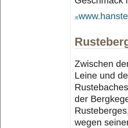
Geschmack is
www.hanste
Rusteberg
Zwischen de
Leine und d
Rustebaches 
der Bergkege
Rusteberges
wegen seiner