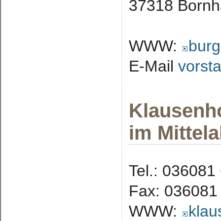
37318 Born
WWW:
burg
E-Mail
vorst
Klausenho
im Mittela
Tel.: 036081
Fax: 036081
WWW:
klau