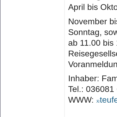
April bis Okt
November bi
Sonntag, sow
ab 11.00 bis
Reisegesells
Voranmeldu
Inhaber: Fam
Tel.: 036081
WWW:
teuf