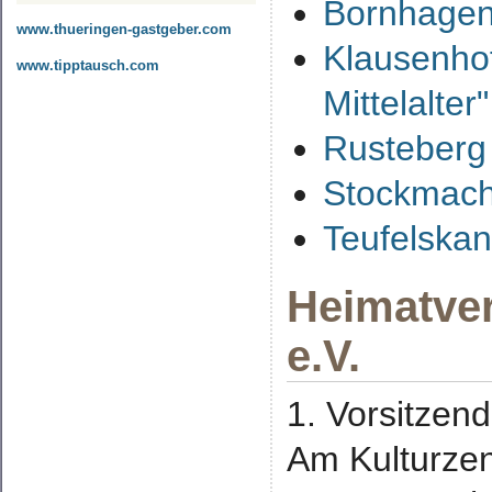
Bornhagene
www.thueringen-gastgeber.com
Klausenhof
www.tipptausch.com
Mittelalter
Rusteberg 
Stockmac
Teufelskan
Heimatve
e.V.
1. Vorsitzend
Am Kulturze