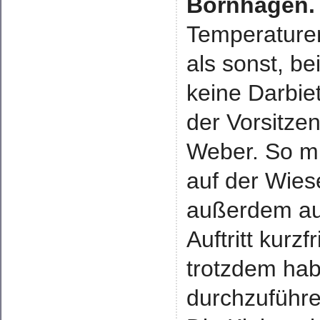
Bornhagen
Temperaturen
als sonst, b
keine Darbie
der Vorsitze
Weber. So mu
auf der Wies
außerdem au
Auftritt kurz
trotzdem hab
durchzuführe