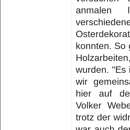
anmalen l
verschiede
Osterdekora
konnten. So
Holzarbeiten
wurden. "Es i
wir gemein
hier auf de
Volker Webe
trotz der wi
war auch der 