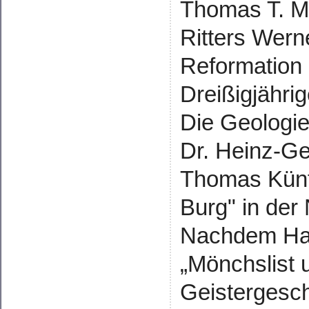
Thomas T. Mü
Ritters Werne
Reformation 
Dreißigjähri
Die Geologie
Dr. Heinz-Ge
Thomas Küntz
Burg" in der
Nachdem Han
„Mönchslist u
Geistergesch