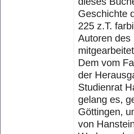
dieses Buche
Geschichte d
225 z.T. far
Autoren des
mitgearbeite
Dem vom Fam
der Herausga
Studienrat H
gelang es, 
Göttingen, u
von Hanstein