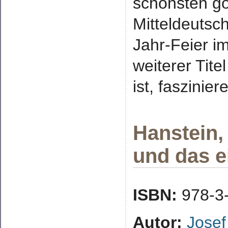
schönsten go
Mitteldeutsc
Jahr-Feier i
weiterer Tite
ist, faszinier
Hanstein,
und das e
ISBN:
978-3
Autor:
Josef