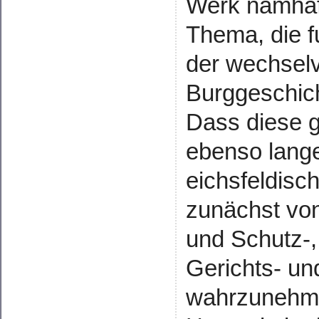
Werk namhaft
Thema, die f
der wechselv
Burggeschic
Dass diese g
ebenso lange
eichsfeldisc
zunächst vo
und Schutz-,
Gerichts- u
wahrzunehme