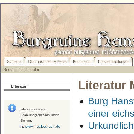
Startseite
Öffnungszeiten & Preise
Burg aktuell
Pressemitteilungen
Sie sind hier: Literatur
Literatur
Literatur
Burg Hanst
Informationen und
einer eich
Bestellmöglichkeiten finden
Sie hier:
Urkundlich
www.meckedruck.de