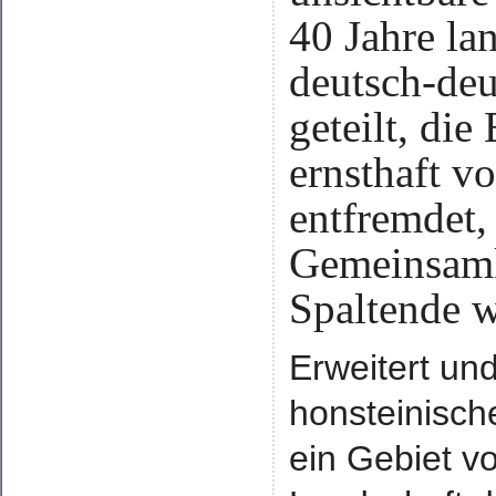
40 Jahre la
deutsch-deu
geteilt, die
ernsthaft v
entfremdet,
Gemeinsamke
Spaltende w
Erweitert un
honsteinisch
ein Gebiet v