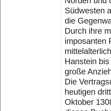
Norden und 
Südwesten au
die Gegenwar
Durch ihre m
imposanten R
mittelalterli
Hanstein bis
große Anzieh
Die Vertrag
heutigen dri
Oktober 1308