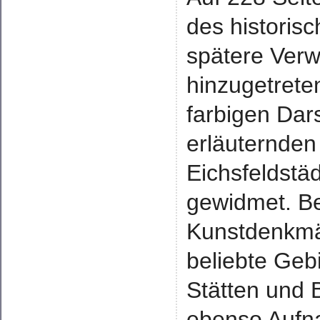
des historis
spätere Ver
hinzugetrete
farbigen Dar
erläuternden
Eichsfeldstä
gewidmet. B
Kunstdenkmäl
beliebte Geb
Stätten und 
ebenso Aufna