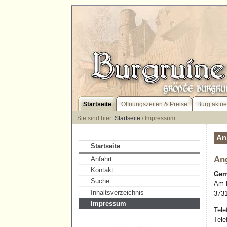
Startseite
Öffnungszeiten & Preise
Burg aktue
Sie sind hier:
Startseite
/ Impressum
An
Startseite
An
Anfahrt
Kontakt
Gem
Suche
Am K
Inhaltsverzeichnis
373
Impressum
Tele
Tele