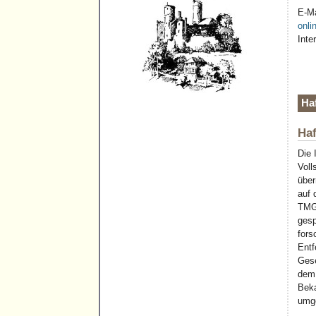
E-Ma
onli
Inte
Ha
Haf
Die 
Voll
über
auf 
TMG 
gesp
fors
Entf
Gese
dem 
Beka
umge