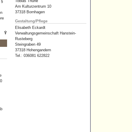
Tobias Thüne
 §
Am Kulturzentrum 10
37318 Bornhagen
en
ere
Gestaltung/Pflege
Elisabeth Eckardt
Verwaltungsgemeinschaft Hanstein-
Rusteberg
Steingraben 49
37318 Hohengandern
Tel.: 036081 622822
e
10
ab