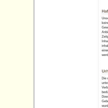
Haf
Unse
kein
Gewä
Anbi
Zeit
Inha
inha
eine
werd
Ur
Die 
unte
Verb
bedü
Down
Gebr
wurd