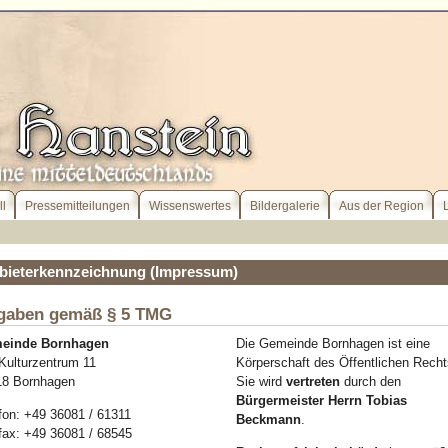
ll
Pressemitteilungen
Wissenswertes
Bildergalerie
Aus der Region
bieterkennzeichnung (Impressum)
gaben gemäß § 5 TMG
einde Bornhagen
Die Gemeinde Bornhagen ist eine
ulturzentrum 11
Körperschaft des Öffentlichen Recht
18 Bornhagen
Sie wird
vertreten
durch den
Bürgermeister Herrn Tobias
fon: +49 36081 / 61311
Beckmann
.
fax: +49 36081 / 68545