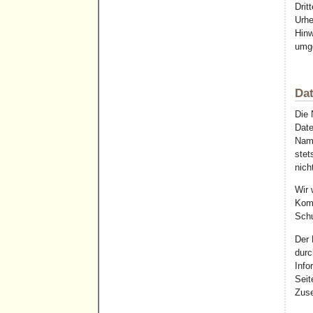
Drit
Urhe
Hinw
umge
Da
Die 
Date
Name
stet
nich
Wir 
Komm
Schu
Der 
durc
Info
Seit
Zuse