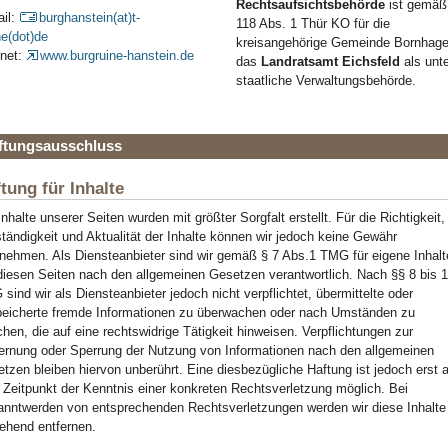
Rechtsaufsichtsbehörde
ist gemäß
il:
burghanstein(at)t-
118 Abs. 1 Thür KO für die
ne(dot)de
kreisangehörige Gemeinde Bornhag
rnet:
www.burgruine-hanstein.de
das
Landratsamt Eichsfeld
als unt
staatliche Verwaltungsbehörde.
ftungsausschluss
tung für Inhalte
Inhalte unserer Seiten wurden mit größter Sorgfalt erstellt. Für die Richtigkeit,
ständigkeit und Aktualität der Inhalte können wir jedoch keine Gewähr
nehmen. Als Diensteanbieter sind wir gemäß § 7 Abs.1 TMG für eigene Inhalt
diesen Seiten nach den allgemeinen Gesetzen verantwortlich. Nach §§ 8 bis 
sind wir als Diensteanbieter jedoch nicht verpflichtet, übermittelte oder
eicherte fremde Informationen zu überwachen oder nach Umständen zu
chen, die auf eine rechtswidrige Tätigkeit hinweisen. Verpflichtungen zur
ernung oder Sperrung der Nutzung von Informationen nach den allgemeinen
tzen bleiben hiervon unberührt. Eine diesbezügliche Haftung ist jedoch erst 
Zeitpunkt der Kenntnis einer konkreten Rechtsverletzung möglich. Bei
nntwerden von entsprechenden Rechtsverletzungen werden wir diese Inhalte
hend entfernen.