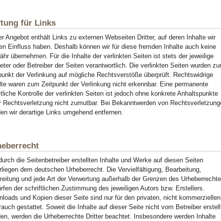
tung für Links
r Angebot enthält Links zu externen Webseiten Dritter, auf deren Inhalte wir
en Einfluss haben. Deshalb können wir für diese fremden Inhalte auch keine
hr übernehmen. Für die Inhalte der verlinkten Seiten ist stets der jeweilige
eter oder Betreiber der Seiten verantwortlich. Die verlinkten Seiten wurden z
punkt der Verlinkung auf mögliche Rechtsverstöße überprüft. Rechtswidrige
lte waren zum Zeitpunkt der Verlinkung nicht erkennbar. Eine permanente
ltliche Kontrolle der verlinkten Seiten ist jedoch ohne konkrete Anhaltspunkte
r Rechtsverletzung nicht zumutbar. Bei Bekanntwerden von Rechtsverletzung
en wir derartige Links umgehend entfernen.
heberrecht
durch die Seitenbetreiber erstellten Inhalte und Werke auf diesen Seiten
rliegen dem deutschen Urheberrecht. Die Vervielfältigung, Bearbeitung,
reitung und jede Art der Verwertung außerhalb der Grenzen des Urheberrecht
rfen der schriftlichen Zustimmung des jeweiligen Autors bzw. Erstellers.
loads und Kopien dieser Seite sind nur für den privaten, nicht kommerziellen
auch gestattet. Soweit die Inhalte auf dieser Seite nicht vom Betreiber erstell
en, werden die Urheberrechte Dritter beachtet. Insbesondere werden Inhalte