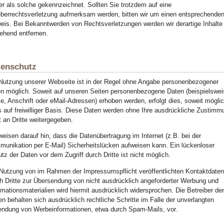
ter als solche gekennzeichnet. Sollten Sie trotzdem auf eine
berrechtsverletzung aufmerksam werden, bitten wir um einen entsprechende
eis. Bei Bekanntwerden von Rechtsverletzungen werden wir derartige Inhalte
hend entfernen.
tenschutz
Nutzung unserer Webseite ist in der Regel ohne Angabe personenbezogener
n möglich. Soweit auf unseren Seiten personenbezogene Daten (beispielswei
, Anschrift oder eMail-Adressen) erhoben werden, erfolgt dies, soweit möglic
s auf freiwilliger Basis. Diese Daten werden ohne Ihre ausdrückliche Zustimm
t an Dritte weitergegeben.
weisen darauf hin, dass die Datenübertragung im Internet (z.B. bei der
unikation per E-Mail) Sicherheitslücken aufweisen kann. Ein lückenloser
tz der Daten vor dem Zugriff durch Dritte ist nicht möglich.
Nutzung von im Rahmen der Impressumspflicht veröffentlichten Kontaktdate
h Dritte zur Übersendung von nicht ausdrücklich angeforderter Werbung und
rmationsmaterialien wird hiermit ausdrücklich widersprochen. Die Betreiber de
en behalten sich ausdrücklich rechtliche Schritte im Falle der unverlangten
ndung von Werbeinformationen, etwa durch Spam-Mails, vor.