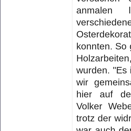
anmalen l
verschiede
Osterdekora
konnten. So
Holzarbeiten
wurden. "Es i
wir gemein
hier auf de
Volker Webe
trotz der wi
war auch der 