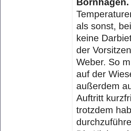
Bornhagen
Temperaturen
als sonst, b
keine Darbie
der Vorsitze
Weber. So mu
auf der Wies
außerdem au
Auftritt kurz
trotzdem hab
durchzuführe