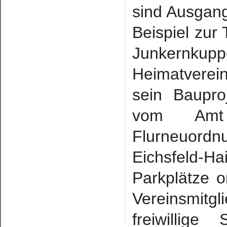
sind Ausgan
Beispiel zur 
Junkernku
Heimatvere
sein Baupro
vom Amt 
Flurneuord
Eichsfeld-H
Parkplätze o
Vereinsmitg
freiwillige