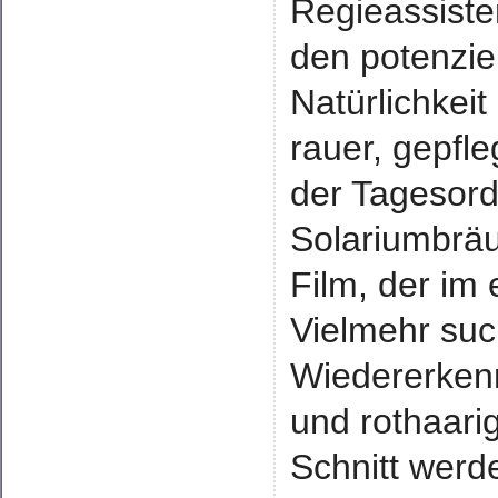
Regieassiste
den potenzie
Natürlichkeit
rauer, gepfl
der Tagesor
Solariumbräu
Film, der im 
Vielmehr suc
Wiedererken
und rothaari
Schnitt werd