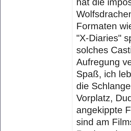
hat die impos
Wolfsdrachen"
Formaten wi
"X-Diaries" s
solches Casti
Aufregung v
Spaß, ich leb
die Schlange
Vorplatz, Du
angekippte F
sind am Film