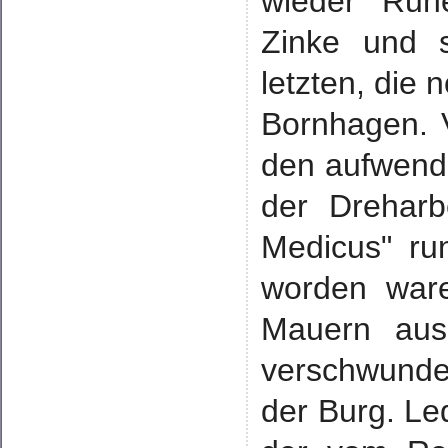
wieder Ruh
Zinke und s
letzten, die
Bornhagen. V
den aufwend
der Dreharbe
Medicus" run
worden ware
Mauern aus
verschwunde
der Burg. Led