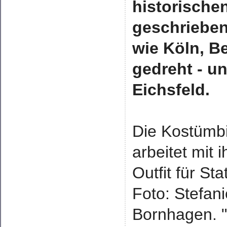
historische
geschrieben
wie Köln, B
gedreht - u
Eichsfeld.
Die Kostümbi
arbeitet mit
Outfit für St
Foto: Stefan
Bornhagen. "