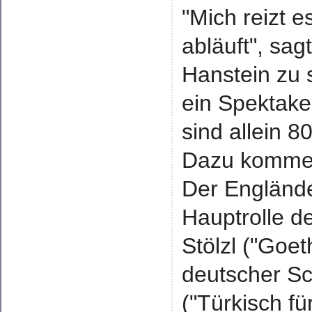
"Mich reizt e
abläuft", sag
Hanstein zu 
ein Spektakel
sind allein 8
Dazu kommen
Der Englände
Hauptrolle d
Stölzl ("Goe
deutscher Sc
("Türkisch fü