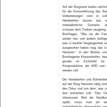
Auf der Burgruine laufen nächs
für die Kinoverfilmung des R
Vorbereitungen sind in vo
Handwerker lassen aus al
mittelalterliche Szenerie e
schauen dem Treiben neugierig 
Bornhagen. "Wie sie die Fan
wieder neu und anders beflügel
was in dunkler Vergangenheit si
ausgesehen haben mag, das ist
Hanstein." In den Worten von
Bornhagener Klausenhofes, bea
gerade im Eichsfeld für
Kinoproduktion der ARD und 
werden soll.
Die Handwerker und Bühnenbild
auf der Burg Hanstein tätig sin
des Ortes und von dem, was z
dort entstehen soll: "Das G
interessant. Weil die Handlu
spielt, muss man ein we
mittelalterliche Atmosphäre 