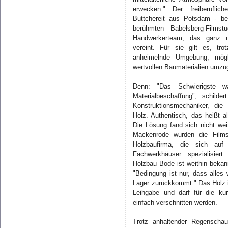
erwecken." Der freiberuflic
Buttchereit aus Potsdam - be
berühmten Babelsberg-Films
Handwerkerteam, das ganz un
vereint. Für sie gilt es, tro
anheimelnde Umgebung, mög
wertvollen Baumaterialien umzu
Denn: "Das Schwierigste w
Materialbeschaffung", schilder
Konstruktionsmechaniker, di
Holz. Authentisch, das heißt a
Die Lösung fand sich nicht wei
Mackenrode wurden die Films
Holzbaufirma, die sich auf 
Fachwerkhäuser spezialisiert
Holzbau Bode ist weithin bekan
"Bedingung ist nur, dass alles 
Lager zurückkommt." Das Holz i
Leihgabe und darf für die ku
einfach verschnitten werden.
Trotz anhaltender Regenschau