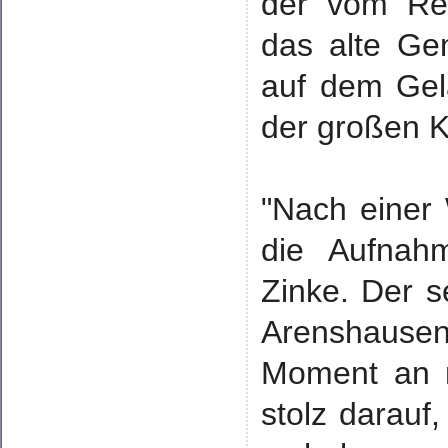
der vom Re
das alte Gem
auf dem Ge
der großen K
"Nach einer
die Aufnah
Zinke. Der s
Arenshausen
Moment an m
stolz darauf,