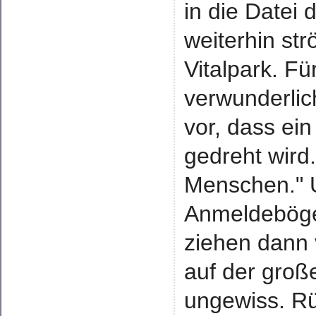
in die Datei
weiterhin st
Vitalpark. Fü
verwunderlic
vor, dass ei
gedreht wird.
Menschen." U
Anmeldebögen
ziehen dann 
auf der große
ungewiss. R