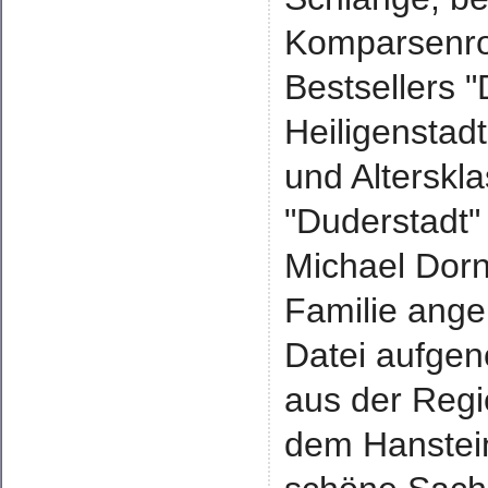
Komparsenrol
Bestsellers "
Heiligenstad
und Alterskl
"Duderstadt" 
Michael Dorn
Familie anger
Datei aufge
aus der Regi
dem Hanstein