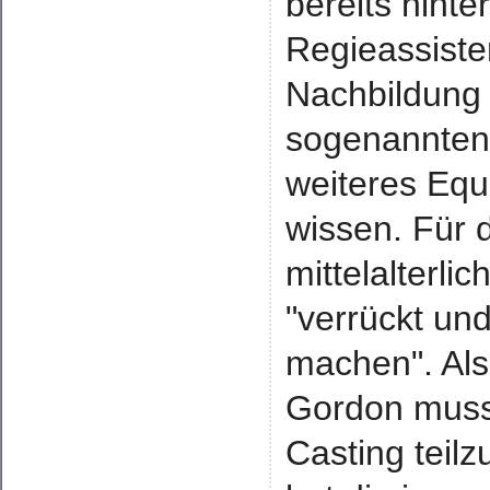
bereits hinte
Regieassiste
Nachbildung 
sogenannten 
weiteres Equ
wissen. Für 
mittelalterli
"verrückt u
machen". Al
Gordon musst
Casting teil