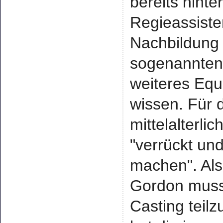
bereits hinte
Regieassiste
Nachbildung 
sogenannten 
weiteres Equ
wissen. Für 
mittelalterli
"verrückt u
machen". Al
Gordon musst
Casting teil