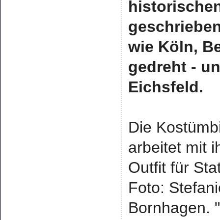
historische
geschrieben
wie Köln, B
gedreht - u
Eichsfeld.
Die Kostümbi
arbeitet mit
Outfit für St
Foto: Stefan
Bornhagen. "