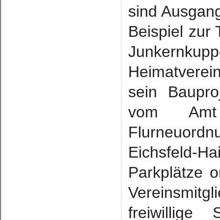
sind Ausgan
Beispiel zur 
Junkernku
Heimatvere
sein Baupro
vom Amt 
Flurneuord
Eichsfeld-H
Parkplätze o
Vereinsmitg
freiwillige