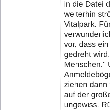
in die Datei
weiterhin st
Vitalpark. Fü
verwunderlic
vor, dass ei
gedreht wird.
Menschen." U
Anmeldebögen
ziehen dann 
auf der große
ungewiss. R