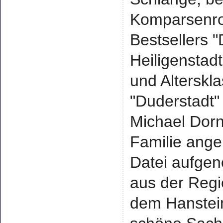
Komparsenrol
Bestsellers "
Heiligenstad
und Alterskl
"Duderstadt" 
Michael Dorn
Familie anger
Datei aufge
aus der Regi
dem Hanstein