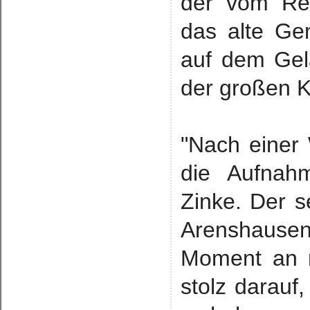
der vom Re
das alte Gem
auf dem Ge
der großen K
"Nach einer
die Aufnah
Zinke. Der s
Arenshausen
Moment an m
stolz darauf,