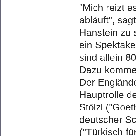
"Mich reizt e
abläuft", sag
Hanstein zu 
ein Spektakel
sind allein 8
Dazu kommen
Der Englände
Hauptrolle d
Stölzl ("Goe
deutscher Sc
("Türkisch fü