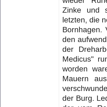
wieder Ruh
Zinke und s
letzten, die
Bornhagen. V
den aufwend
der Dreharbe
Medicus" run
worden ware
Mauern aus
verschwunde
der Burg. Led