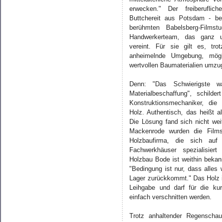
erwecken." Der freiberuflic
Buttchereit aus Potsdam - be
berühmten Babelsberg-Films
Handwerkerteam, das ganz un
vereint. Für sie gilt es, tro
anheimelnde Umgebung, mög
wertvollen Baumaterialien umzu
Denn: "Das Schwierigste w
Materialbeschaffung", schilder
Konstruktionsmechaniker, di
Holz. Authentisch, das heißt a
Die Lösung fand sich nicht wei
Mackenrode wurden die Films
Holzbaufirma, die sich auf 
Fachwerkhäuser spezialisiert
Holzbau Bode ist weithin bekan
"Bedingung ist nur, dass alles 
Lager zurückkommt." Das Holz i
Leihgabe und darf für die ku
einfach verschnitten werden.
Trotz anhaltender Regenschau