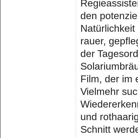
Regieassiste
den potenzie
Natürlichkeit
rauer, gepfl
der Tagesor
Solariumbräu
Film, der im 
Vielmehr suc
Wiedererken
und rothaari
Schnitt werd