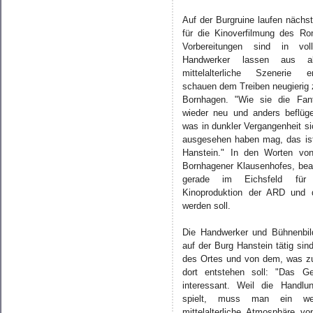
Auf der Burgruine laufen nächs
für die Kinoverfilmung des R
Vorbereitungen sind in vo
Handwerker lassen aus al
mittelalterliche Szenerie e
schauen dem Treiben neugierig 
Bornhagen. "Wie sie die Fan
wieder neu und anders beflügel
was in dunkler Vergangenheit si
ausgesehen haben mag, das ist
Hanstein." In den Worten von
Bornhagener Klausenhofes, bea
gerade im Eichsfeld für
Kinoproduktion der ARD und 
werden soll.
Die Handwerker und Bühnenbild
auf der Burg Hanstein tätig sin
des Ortes und von dem, was z
dort entstehen soll: "Das G
interessant. Weil die Handlu
spielt, muss man ein we
mittelalterliche Atmosphäre 