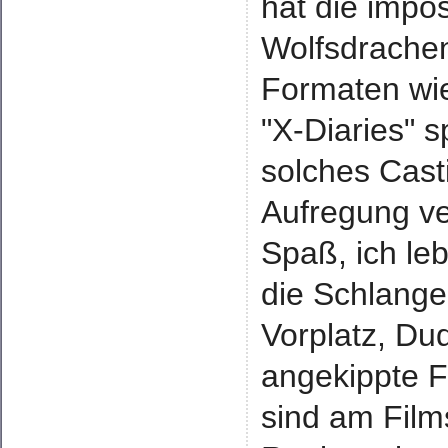
hat die impos
Wolfsdrachen"
Formaten wi
"X-Diaries" s
solches Casti
Aufregung v
Spaß, ich leb
die Schlange
Vorplatz, Du
angekippte F
sind am Film