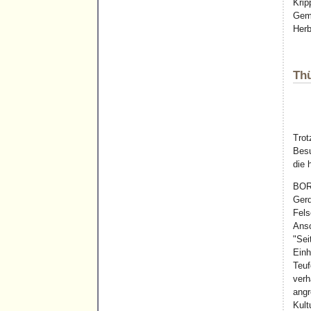
Krip
Gemä
Herb
Thü
Trot
Besu
die 
BOR
Gerd
Fels
Ansc
"Sei
Einh
Teuf
ver
ang
Kult