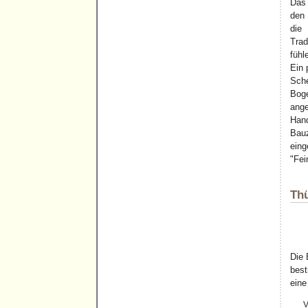
Das 
den 
die
Trad
fühl
Ein 
Sch
Boge
ang
Han
Bau
ein
"Fei
Thü
Die 
best
eine
V