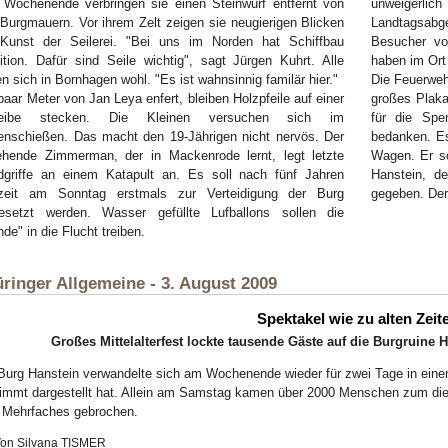
Wochenende verbringen sie einen Steinwurf entfernt von
unweigerlich
Burgmauern. Vor ihrem Zelt zeigen sie neugierigen Blicken
Landtagsabg
 Kunst der Seilerei. "Bei uns im Norden hat Schiffbau
Besucher vo
ition. Dafür sind Seile wichtig", sagt Jürgen Kuhrt. Alle
haben im Ort 
en sich in Bornhagen wohl. "Es ist wahnsinnig familär hier."
Die Feuerwehr
paar Meter von Jan Leya enfert, bleiben Holzpfeile auf einer
großes Plaka
eibe stecken. Die Kleinen versuchen sich im
für die Spe
nschießen. Das macht den 19-Jährigen nicht nervös. Der
bedanken. Es
ehende Zimmerman, der in Mackenrode lernt, legt letzte
Wagen. Er so
dgriffe an einem Katapult an. Es soll nach fünf Jahren
Hanstein, d
zeit am Sonntag erstmals zur Verteidigung der Burg
gegeben. Der
gesetzt werden. Wasser gefüllte Lufballons sollen die
nde" in die Flucht treiben.
ringer Allgemeine - 3. August 2009
Spektakel wie zu alten Zeit
Großes Mittelalterfest lockte tausende Gäste auf die Burgruine
Burg Hanstein verwandelte sich am Wochenende wieder für zwei Tage in einen
immt dargestellt hat. Allein am Samstag kamen über 2000 Menschen zum die
 Mehrfaches gebrochen.
on Silvana TISMER