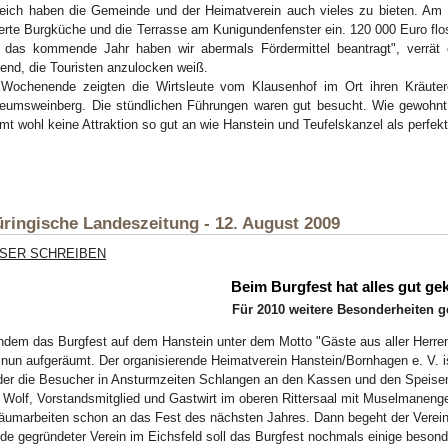
eich haben die Gemeinde und der Heimatverein auch vieles zu bieten. Am
erte Burgküche und die Terrasse am Kunigundenfenster ein. 120 000 Euro floss
 das kommende Jahr haben wir abermals Fördermittel beantragt", verrät d
end, die Touristen anzulocken weiß.
Wochenende zeigten die Wirtsleute vom Klausenhof im Ort ihren Kräuter
umsweinberg. Die stündlichen Führungen waren gut besucht. Wie gewohnt
t wohl keine Attraktion so gut an wie Hanstein und Teufelskanzel als perfe
ringische Landeszeitung - 12. August 2009
SER SCHREIBEN
Beim Burgfest hat alles gut ge
Für 2010 weitere Besonderheiten g
dem das Burgfest auf dem Hanstein unter dem Motto "Gäste aus aller Herren
 nun aufgeräumt. Der organisierende Heimatverein Hanstein/Bornhagen e. V. i
der die Besucher in Ansturmzeiten Schlangen an den Kassen und den Speis
Wolf, Vorstandsmitglied und Gastwirt im oberen Rittersaal mit Muselmaneng
äumarbeiten schon an das Fest des nächsten Jahres. Dann begeht der Verein 
e gegründeter Verein im Eichsfeld soll das Burgfest nochmals einige beson