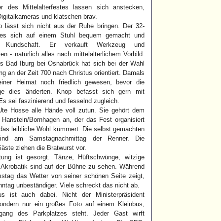
r des Mittelalterfestes lassen sich anstecken,
Digitalkameras und klatschen brav.
 lässt sich nicht aus der Ruhe bringen. Der 32-
 es sich auf einem Stuhl bequem gemacht und
f Kundschaft. Er verkauft Werkzeug und
n - natürlich alles nach mittelalterlichem Vorbild.
 Bad Iburg bei Osnabrück hat sich bei der Wahl
ng an der Zeit 700 nach Christus orientiert. Damals
einer Heimat noch friedlich gewesen, bevor die
ge dies änderten. Knop befasst sich gern mit
s sei faszinierend und fesselnd zugleich.
Ute Hosse alle Hände voll zutun. Sie gehört dem
 Hanstein/Bornhagen an, der das Fest organisiert
das leibliche Wohl kümmert. Die selbst gemachten
 sind am Samstagnachmittag der Renner. Die
äste ziehen die Bratwurst vor.
tung ist gesorgt. Tänze, Hüftschwünge, witzige
Akrobatik sind auf der Bühne zu sehen. Während
tag das Wetter von seiner schönen Seite zeigt,
ntag unbeständiger. Viele schreckt das nicht ab.
us ist auch dabei. Nicht der Ministerpräsident
sondern nur ein großes Foto auf einem Kleinbus,
ang des Parkplatzes steht. Jeder Gast wirft