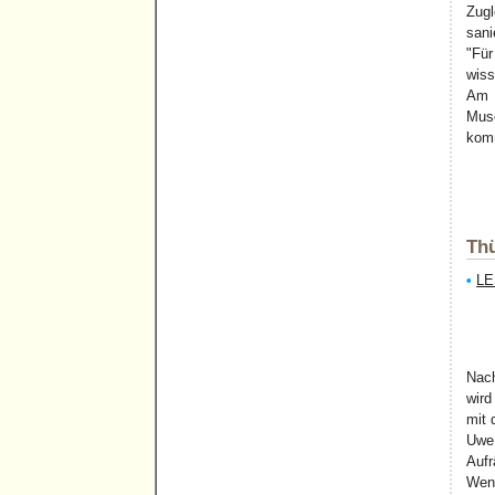
Zugl
sani
"Für
wiss
Am 
Muse
komm
Thü
•
LE
Nach
wird
mit 
Uwe 
Aufr
Wend