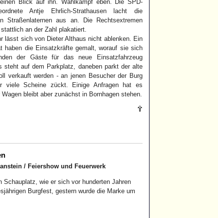
 einen Blick auf ihn. Wahlkampf eben. Die SPD-
eordnete Antje Ehrlich-Strathausen lacht die
n Straßenlaternen aus an. Die Rechtsextremen
stattlich an der Zahl plakatiert.
 lässt sich von Dieter Althaus nicht ablenken. Ein
t haben die Einsatzkräfte gemalt, worauf sie sich
nden der Gäste für das neue Einsatzfahrzeug
 steht auf dem Parkplatz, daneben parkt der alte
ll verkauft werden - an jenen Besucher der Burg
er viele Scheine zückt. Einige Anfragen hat es
 Wagen bleibt aber zunächst in Bornhagen stehen.
en
 Hanstein / Feiershow und Feuerwerk
 Schauplatz, wie er sich vor hunderten Jahren
sjährigen Burgfest, gestern wurde die Marke um