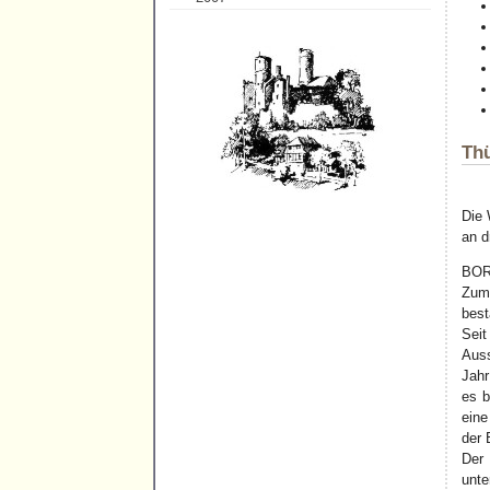
Thü
Die 
an d
BOR
Zum 
best
Sei
Auss
Jahr
es b
eine
der 
Der
unte