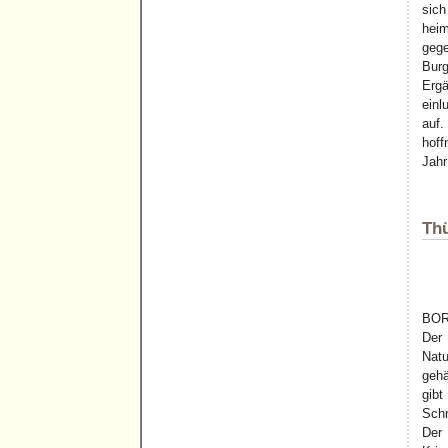
sich
heim
gege
Burg
Ergä
einl
auf.
hoff
Jahr
Thü
BO
Der
Natu
gehä
gibt
Schn
Der