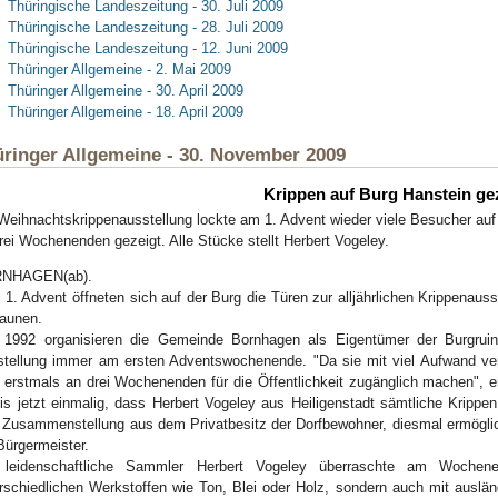
Thüringische Landeszeitung - 30. Juli 2009
Thüringische Landeszeitung - 28. Juli 2009
Thüringische Landeszeitung - 12. Juni 2009
Thüringer Allgemeine - 2. Mai 2009
Thüringer Allgemeine - 30. April 2009
Thüringer Allgemeine - 18. April 2009
ringer Allgemeine - 30. November 2009
Krippen auf Burg Hanstein ge
Weihnachtskrippenausstellung lockte am 1. Advent wieder viele Besucher auf 
rei Wochenenden gezeigt. Alle Stücke stellt Herbert Vogeley.
NHAGEN(ab).
1. Advent öffneten sich auf der Burg die Türen zur alljährlichen Krippenau
aunen.
t 1992 organisieren die Gemeinde Bornhagen als Eigentümer der Burgrui
tellung immer am ersten Adventswochenende. "Da sie mit viel Aufwand verb
 erstmals an drei Wochenenden für die Öffentlichkeit zugänglich machen", 
is jetzt einmalig, dass Herbert Vogeley aus Heiligenstadt sämtliche Krippen
 Zusammenstellung aus dem Privatbesitz der Dorfbewohner, diesmal ermöglich
Bürgermeister.
 leidenschaftliche Sammler Herbert Vogeley überraschte am Wochen
rschiedlichen Werkstoffen wie Ton, Blei oder Holz, sondern auch mit auslä