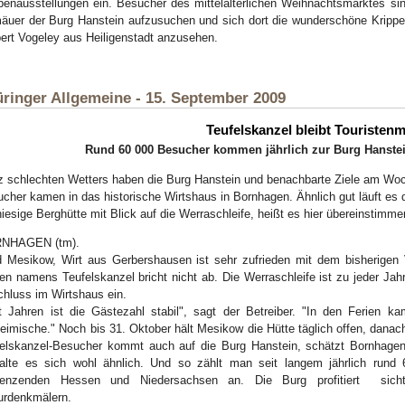
penausstellungen ein. Besucher des mittelalterlichen Weihnachtsmarktes sin
uer der Burg Hanstein aufzusuchen und sich dort die wunderschöne Krippe
ert Vogeley aus Heiligenstadt anzusehen.
ringer Allgemeine - 15. September 2009
Teufelskanzel bleibt Touristen
Rund 60 000 Besucher kommen jährlich zur Burg Hanstein 
z schlechten Wetters haben die Burg Hanstein und benachbarte Ziele am Wo
cher kamen in das historische Wirtshaus in Bornhagen. Ähnlich gut läuft es 
hiesige Berghütte mit Blick auf die Werraschleife, heißt es hier übereinstimme
NHAGEN (tm).
 Mesikow, Wirt aus Gerbershausen ist sehr zufrieden mit dem bisherigen
en namens Teufelskanzel bricht nicht ab. Die Werraschleife ist zu jeder Jah
hluss im Wirtshaus ein.
t Jahren ist die Gästezahl stabil", sagt der Betreiber. "In den Ferien k
eimische." Noch bis 31. Oktober hält Mesikow die Hütte täglich offen, dana
elskanzel-Besucher kommt auch auf die Burg Hanstein, schätzt Bornhage
halte es sich wohl ähnlich. Und so zählt man seit langem jährlich run
renzenden Hessen und Niedersachsen an. Die Burg profitiert sich
urdenkmälern.