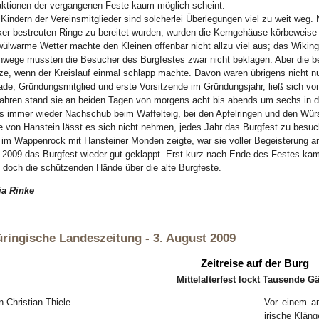
aktionen der vergangenen Feste kaum möglich scheint.
Kindern der Vereinsmitglieder sind solcherlei Überlegungen viel zu weit weg. 
er bestreuten Ringe zu bereitet wurden, wurden die Kerngehäuse körbeweise
ülwarme Wetter machte den Kleinen offenbar nicht allzu viel aus; das Wikinge
wege mussten die Besucher des Burgfestes zwar nicht beklagen. Aber die be
ze, wenn der Kreislauf einmal schlapp machte. Davon waren übrigens nicht nu
de, Gründungsmitglied und erste Vorsitzende im Gründungsjahr, ließ sich vo
ahren stand sie an beiden Tagen von morgens acht bis abends um sechs in de
 immer wieder Nachschub beim Waffelteig, bei den Apfelringen und den Wür
 von Hanstein lässt es sich nicht nehmen, jedes Jahr das Burgfest zu bes
 im Wappenrock mit Hansteiner Monden zeigte, war sie voller Begeisterun
 2009 das Burgfest wieder gut geklappt. Erst kurz nach Ende des Festes kam 
 doch die schützenden Hände über die alte Burgfeste.
ia Rinke
ringische Landeszeitung - 3. August 2009
Zeitreise auf der Burg
Mittelalterfest lockt Tausende G
n Christian Thiele
Vor einem an
irische Klän