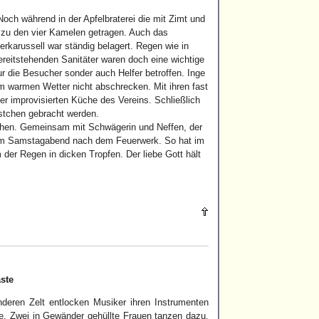
Noch während in der Apfelbraterei die mit Zimt und
 zu den vier Kamelen getragen. Auch das
rkarussell war ständig belagert. Regen wie in
reitstehenden Sanitäter waren doch eine wichtige
r die Besucher sonder auch Helfer betroffen. Inge
m warmen Wetter nicht abschrecken. Mit ihren fast
r improvisierten Küche des Vereins. Schließlich
stchen gebracht werden.
uchen. Gemeinsam mit Schwägerin und Neffen, der
g am Samstagabend nach dem Feuerwerk. So hat im
der Regen in dicken Tropfen. Der liebe Gott hält
äste
deren Zelt entlocken Musiker ihren Instrumenten
ge. Zwei in Gewänder gehüllte Frauen tanzen dazu.