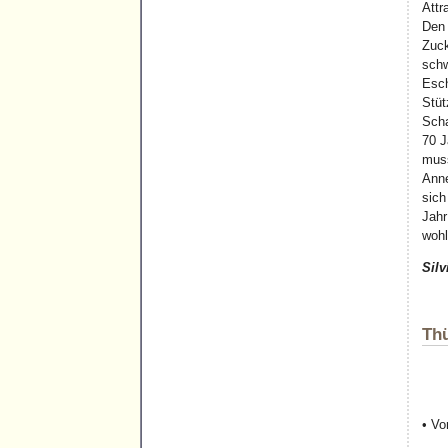
Attr
Den 
Zuck
schw
Esch
Stüt
Scha
70 J
muss
Anne
sich
Jahr
wohl
Silv
Thü
• Vo