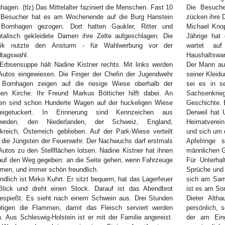
hagen. (tlz) Das Mittelalter faziniert die Menschen. Fast 10
Die Besuche
 Besucher hat es am Wochenende auf die Burg Hanstein
zücken ihre 
 Bornhagen gezogen. Dort hatten Gaukler, Ritter und
Michael Knop
ntalisch gekleidete Damen ihre Zelte aufgeschlagen. Die
Jährige hat
itik nutzte den Ansturm - für Wahlwerbung vor der
wartet au
tagswahl.
Haushaltsware
Erbsensuppe hält Nadine Kistner rechts. Mit links werden
Der Mann aus
Autos eingewiesen. Die Finger der Chefin der Jugendwehr
seiner Kleidu
 Bornhagen zeigen auf die riesige Wiese oberhalb der
sei es in s
nen Kirche. Ihr Freund Markus Bötticher hilft dabei. An
Sachsenkrie
den sind schon Hunderte Wagen auf der huckeligen Wiese
Geschichte. E
beigetuckert. In Erinnerung sind Kennzeichen aus
Derweil hat 
weden, den Niederlanden, der Schweiz, England,
Heimatverein
kreich, Österreich geblieben. Auf der Park-Wiese verteilt
und sich um 
 die Jüngsten der Feuerwehr. Der Nachwuchs darf erstmals
Apfelringe
Autos zu den Stellflächen lotsen. Nadine Kistner hat ihnen
männlichen G
auf den Weg gegeben: an die Seite gehen, wenn Fahrzeuge
Für Unterhal
en, und immer schön freundlich.
Sprüche und 
ndlich ist Mirko Kuhrt. Er sitzt bequem, hat das Lagerfeuer
sich am Sams
Blick und dreht einen Stock. Darauf ist das Abendbrot
ist es am Son
espießt. Es sieht nach einem Schwein aus. Drei Stunden
Dieter Altha
ötigen die Flammen, damit das Fleisch serviert werden
persönlich, 
. Aus Schleswig-Holstein ist er mit der Familie angereist.
der am Eing