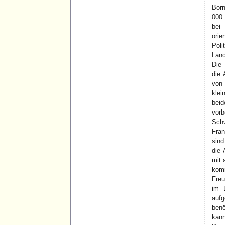
Born
000
bei
orie
Pol
Land
Die 
die 
von
klei
bei
vor
Sch
Fran
sind
die 
mit 
komm
Freu
im 
aufg
ben
kann