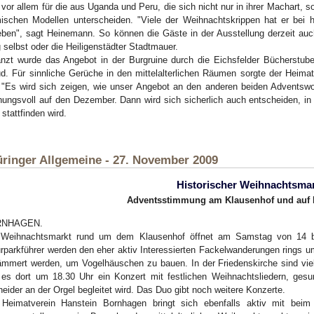
 vor allem für die aus Uganda und Peru, die sich nicht nur in ihrer Machart, 
ischen Modellen unterscheiden. "Viele der Weihnachtskrippen hat er bei 
ben", sagt Heinemann. So können die Gäste in der Ausstellung derzeit auch
 selbst oder die Heiligenstädter Stadtmauer.
nzt wurde das Angebot in der Burgruine durch die Eichsfelder Bücherstube
ud. Für sinnliche Gerüche in den mittelalterlichen Räumen sorgte der Heima
 "Es wird sich zeigen, wie unser Angebot an den anderen beiden Advents
nungsvoll auf den Dezember. Dann wird sich sicherlich auch entscheiden,
 stattfinden wird.
ringer Allgemeine - 27. November 2009
Historischer Weihnachtsma
Adventsstimmung am Klausenhof und auf 
RNHAGEN.
 Weihnachtsmarkt rund um dem Klausenhof öffnet am Samstag von 14 b
rparkführer werden den eher aktiv Interessierten Fackelwanderungen rings 
mmert werden, um Vogelhäuschen zu bauen. In der Friedenskirche sind vi
 es dort um 18.30 Uhr ein Konzert mit festlichen Weihnachtsliedern, ge
eider an der Orgel begleitet wird. Das Duo gibt noch weitere Konzerte.
 Heimatverein Hanstein Bornhagen bringt sich ebenfalls aktiv mit bei