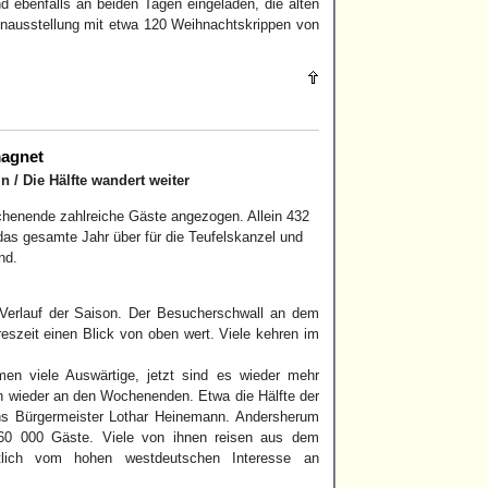
d ebenfalls an beiden Tagen eingeladen, die alten
nausstellung mit etwa 120 Weihnachtskrippen von
magnet
/ Die Hälfte wandert weiter
chenende zahlreiche Gäste angezogen. Allein 432
das gesamte Jahr über für die Teufelskanzel und
nd.
 Verlauf der Saison. Der Besucherschwall an dem
reszeit einen Blick von oben wert. Viele kehren im
amen viele Auswärtige, jetzt sind es wieder mehr
ch wieder an den Wochenenden. Etwa die Hälfte der
ns Bürgermeister Lothar Heinemann. Andersherum
d 60 000 Gäste. Viele von ihnen reisen aus dem
tlich vom hohen westdeutschen Interesse an