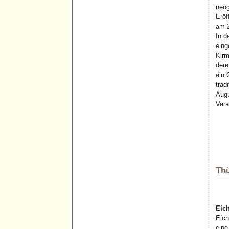
neug
Eröf
am 2
In d
eing
Kirm
dere
ein 
trad
Augu
Vera
Thü
Eich
Eich
ein