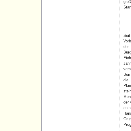
groß
Star
Seit
Vorb
der
Burg
Eich
Ja
ver
Bor
di
Pl
ste
Meng
der 
en
Han
Gru
Prog