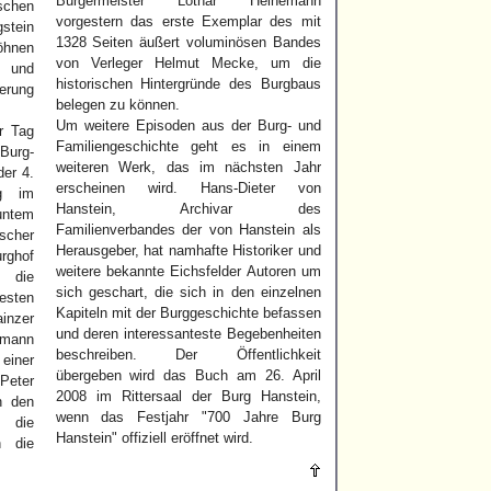
Bürgermeister Lothar Heinemann
schen
vorgestern das erste Exemplar des mit
tein
1328 Seiten äußert voluminösen Bandes
öhnen
von Verleger Helmut Mecke, um die
e und
historischen Hintergründe des Burgbaus
erung
belegen zu können.
Um weitere Episoden aus der Burg- und
r Tag
Familiengeschichte geht es in einem
urg-
weiteren Werk, das im nächsten Jahr
der 4.
erscheinen wird. Hans-Dieter von
ng im
Hanstein, Archivar des
untem
Familienverbandes der von Hanstein als
scher
Herausgeber, hat namhafte Historiker und
rghof
weitere bekannte Eichsfelder Autoren um
 die
sich geschart, die sich in den einzelnen
esten
Kapiteln mit der Burggeschichte befassen
inzer
und deren interessanteste Begebenheiten
mann
beschreiben. Der Öffentlichkeit
einer
übergeben wird das Buch am 26. April
Peter
2008 im Rittersaal der Burg Hanstein,
n den
wenn das Festjahr "700 Jahre Burg
r die
Hanstein" offiziell eröffnet wird.
h die