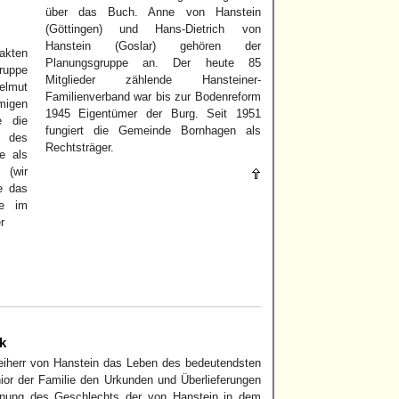
über das Buch. Anne von Hanstein
(Göttingen) und Hans-Dietrich von
Hanstein (Goslar) gehören der
akten
Planungsgruppe an. Der heute 85
ruppe
Mitglieder zählende Hansteiner-
elmut
Familienverband war bis zur Bodenreform
igen
1945 Eigentümer der Burg. Seit 1951
e die
fungiert die Gemeinde Bornhagen als
 des
Rechtsträger.
e als
 (wir
e das
be im
r
k
Freiherr von Hanstein das Leben des bedeutendsten
nior der Familie den Urkunden und Überlieferungen
ähnung des Geschlechts der von Hanstein in dem