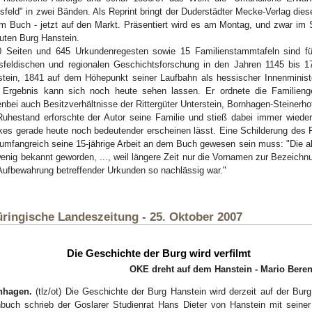
sfeld" in zwei Bänden. Als Reprint bringt der Duderstädter Mecke-Verlag di
m Buch - jetzt auf den Markt. Präsentiert wird es am Montag, und zwar im
uten Burg Hanstein.
 Seiten und 645 Urkundenregesten sowie 15 Familienstammtafeln sind für
sfeldischen und regionalen Geschichtsforschung in den Jahren 1145 bis 17
tein, 1841 auf dem Höhepunkt seiner Laufbahn als hessischer Innenministe
 Ergebnis kann sich noch heute sehen lassen. Er ordnete die Familieng
nbei auch Besitzverhältnisse der Rittergüter Unterstein, Bornhagen-Steinerh
uhestand erforschte der Autor seine Familie und stieß dabei immer wieder
es gerade heute noch bedeutender erscheinen lässt. Eine Schilderung des Fre
umfangreich seine 15-jährige Arbeit an dem Buch gewesen sein muss: "Die alt
enig bekannt geworden, ..., weil längere Zeit nur die Vornamen zur Bezeichnu
Aufbewahrung betreffender Urkunden so nachlässig war."
ringische Landeszeitung - 25. Oktober 2007
Die Geschichte der Burg wird verfilmt
OKE dreht auf dem Hanstein - Mario Beren
nhagen.
(tlz/ot) Die Geschichte der Burg Hanstein wird derzeit auf der Bu
buch schrieb der Goslarer Studienrat Hans Dieter von Hanstein mit seine