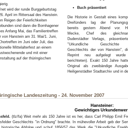
ierig.
Buch präsentiert
fnet wird der runde Burggeburtstag
6. April im Rittersaal des Hanstein.
Die Historie in Gestalt eines komp
en Reigen der Feierlichkeiten
Dreifünders lag der Planungsg
ebunden sind dann die Bornhagener
bereits gestern Abend vor. H
es Anfang Mai, das Familientreffen
Mecke, Chef des gleichnam
r von Hanstein am 31. Mai/1. Juni,
Duderstädter Verlags, präsentiert
Chortreffen im Juni oder Juli, das
"Urkundliche Geschichte
itionelle Mittelalterfest an einem
Geschlechts der von Hanstein", di
stwochenende und mit einer
Reprint neu aufgelegt wurde
nstaltung auf der thüringischen
berichteten). Exakt 150 Jahre hatt
Original als zweibändige Ausga
Heiligenstädter Stadtarchiv und in de
ringische Landeszeitung - 24. November 2007
Hansteiner:
Gewichtiges Urkundenwer
sfeld.
(tlz/fa) Weit mehr als 150 Jahre ist es her, dass Carl Philipp Emil 
sfelder Geschlechts "in Ordnung" brachte. In mühevoller Arbeit geb der Se
e historische Abfolge und schuf 1856/57 das Werk die "Urkundliche Erw