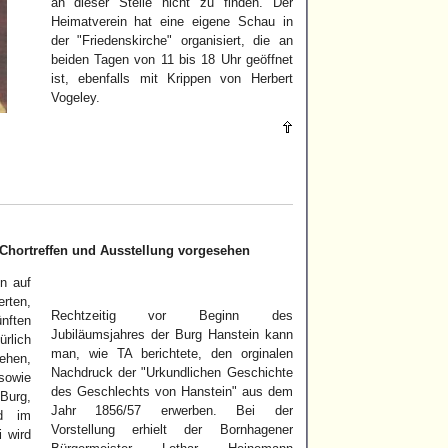
an dieser Stelle nicht zu finden. Der
Heimatverein hat eine eigene Schau in
der "Friedenskirche" organisiert, die an
beiden Tagen von 11 bis 18 Uhr geöffnet
ist, ebenfalls mit Krippen von Herbert
Vogeley.
 Chortreffen und Ausstellung vorgesehen
en auf
rten,
Rechtzeitig vor Beginn des
nften
Jubiläumsjahres der Burg Hanstein kann
ürlich
man, wie TA berichtete, den orginalen
ehen,
Nachdruck der "Urkundlichen Geschichte
owie
des Geschlechts von Hanstein" aus dem
Burg,
Jahr 1856/57 erwerben. Bei der
nd im
Vorstellung erhielt der Bornhagener
 wird