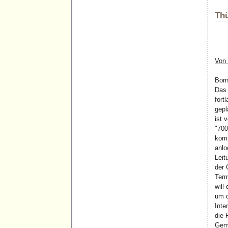
Thü
Von 
Born
Das 
fort
gepl
ist 
"700
kom
anlo
Leit
der 
Term
will
um d
Inte
die 
Geme