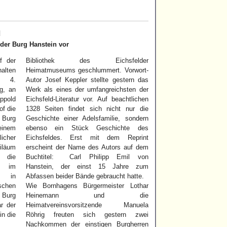
d
der Burg Hanstein vor
f der
Bibliothek des Eichsfelder
alten
Heimatmuseums geschlummert. Vorwort-
m 4.
Autor Josef Keppler stellte gestern das
g, an
Werk als eines der umfangreichsten der
ppold
Eichsfeld-Literatur vor. Auf beachtlichen
f die
1328 Seiten findet sich nicht nur die
Burg
Geschichte einer Adelsfamilie, sondern
inem
ebenso ein Stück Geschichte des
licher
Eichsfeldes. Erst mit dem Reprint
läum
erscheint der Name des Autors auf dem
n die
Buchtitel: Carl Philipp Emil von
so im
Hanstein, der einst 15 Jahre zum
m in
Abfassen beider Bände gebraucht hatte.
schen
Wie Bornhagens Bürgermeister Lothar
 Burg
Heinemann und die
r der
Heimatvereinsvorsitzende Manuela
in die
Röhrig freuten sich gestern zwei
Nachkommen der einstigen Burgherren