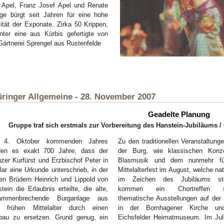
 Apel, Franz Josef Apel und Renate
ge bürgt seit Jahren für eine hohe
ität der Exponate. Zirka 50 Krippen,
nter eine aus Kürbis gefertigte von
Gärtnerei Sprengel aus Rustenfelde
ringer Allgemeine - 28. November 2007
Geadelte Planung
Gruppe traf sich erstmals zur Vorbereitung des Hanstein-Jubiläums /
4. Oktober kommenden Jahres
Zu den traditionellen Veranstaltung
den es exakt 700 Jahre, dass der
der Burg, wie klassischen Konze
zer Kurfürst und Erzbischof Peter in
Blasmusik und dem nunmehr fü
zlar eine Urkunde unterschrieb, in der
Mittelalterfest im August, welche nat
en Brüdern Heinrich und Lippold von
im Zeichen des Jubiläums st
tein die Erlaubnis erteilte, die alte,
kommen ein Chortreffen s
ammenbrechende Burganlage aus
thematische Ausstellungen auf der 
 frühen Mittelalter durch einen
in der Bornhagener Kirche u
bau zu ersetzen. Grund genug, ein
Eichsfelder Heimatmuseum. Im Juli