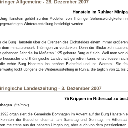
ringer Allgemeine - 28. Dezember 2007
Hanstein im Ruhlaer Minipa
Burg Hanstein gehört zu den Modellen von Thüringer Sehenswürdigkeiten 
gegenwärtigen Winterausstellung besichtigt werden.
 die Burg Hanstein über die Grenzen des Eichsfeldes einem immer größeren 
 dem miniaturenpark Thüringen zu verdanken. Denn die Blicke zehntausende
 gehenden Jahr die im Maßstab 1:25 gebaute Burg auf sich. Weil man von de
ie hessische und thüringische Landschaft genießen kann, entschlossen sic
die echte Burg Hanstein ins schöne Eichsfeld und ins Werratal. Sie fei
nwärtig lockt übrigens die Winterausstellung in Ruhla, die täglich von 11 bis 1
ringische Landeszeitung - 3. Dezember 2007
75 Krippen im Rittersaal zu bes
nhagen.
(tlz/mok)
 1992 organisiert die Gemeinde Bornhagen im Advent auf der Burg Hanstein 
, konnten die Besucher diesmal, am Samstag und Sonntag, im Rittersaal
pen meistens aus der näheren Umgebung, aber auch von dem passionierten S