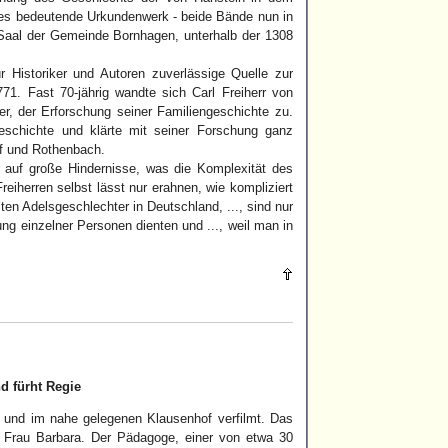
eses bedeutende Urkundenwerk - beide Bände nun in
 Saal der Gemeinde Bornhagen, unterhalb der 1308
 Historiker und Autoren zuverlässige Quelle zur
71. Fast 70-jährig wandte sich Carl Freiherr von
r, der Erforschung seiner Familiengeschichte zu.
eschichte und klärte mit seiner Forschung ganz
of und Rothenbach.
 auf große Hindernisse, was die Komplexität des
iherren selbst lässt nur erahnen, wie kompliziert
en Adelsgeschlechter in Deutschland, ..., sind nur
ng einzelner Personen dienten und ..., weil man in
d fürht Regie
rg und im nahe gelegenen Klausenhof verfilmt. Das
r Frau Barbara. Der Pädagoge, einer von etwa 30