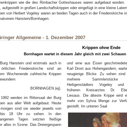
henkrippen wie die des Rimbacher Gotteshauses waren aufgebaut worden. Fi
, aufgestellt in großen Landschaftskrippen oder eingefügt in eine kleine Later
pen von Herbert Vogeley waren an beiden Tagen auch in der Friedenskirche i
atverein Hanstein/Bornhagen.
ringer Allgemeine - 1. Dezember 2007
Krippen ohne Ende
Bornhagen wartet in diesem Jahr gleich mit zwei Schauen 
Burg Hanstein und erstmals auch in
und eine aus Eisen geschmiedet
 örtlichen Friedenskirche sind an
Karl Drost aus Hohengandern, warte
sem Wochenende zahlreiche Krippen
neugierige Blicke. Zu sehen sind
bewundern.
mehrere Sammlerstücke
Heiligenstädters Vogeley un
BORNHAGEN (ej).
früheren Kreisarztes Dr. Ebe
Liesaus. Die älteste Krippe wird e
 1992 werden im Rittersaal der Burg
mehr von Sylvia Menge zur Verf
pen aus aller Welt aufgebaut. Heute
gestellt. Im unteren Saal
morgen sind sie wieder jeweils von
bis 18 Uhr zu sehen. In den
gangenen Tagen setzten fleißige
er alles in Szene. Das Dreiergespann