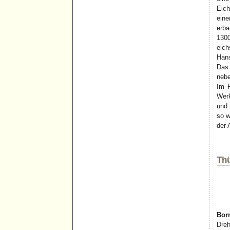
Eich
eine
erba
1300
eich
Hans
Das
nebe
Im R
Werk
und 
so w
der 
Thü
Bor
Dreh