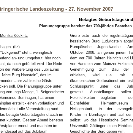
ringerische Landeszeitung - 27. November 2007
Betagtes Geburtstagskin
Planungsgruppe bereitet das 700-jährige Bestehen 
Monika Köckritz
Grenzfeste auch die regelmäßigau
hessischen Burg Ludwigstein abgeh
hagen. (tlz)
Europäische Jugendwoche. A
"Eckgerüst" steht, wenngleich
Oktober 2008, an genau jenem Ta
laufend an- und umgebaut, hier noch
dem vor 700 Jahren Heinrich und Li
ant, da noch getüftelt wird. Die Rede
von Hanstein vom Mainzer Erzbischo
von der Vorbereitung des Jubiläums
Genehmigung zum Bau der 
 Jahre Burg Hanstein", das im
erhielten, wird u.a. mit e
menden Jahr zahlreiche Gäste
ökumenischen Gottesdienst ein fest
cken soll. Die Planungsgruppe unter
Schlusspunkt unter das Jubi
ung von Ingo Menge, 1. Beigeordneter
gesetzt. Ausstellungen solle
Gemeinde Bornhagen, hat einen
Feierlichkeiten begleiten - 
inplan erstellt - einen vorläufigen und
Eichsfelder Heimatmuseu
 demnächst alle Veranstaltung rund
Heiligenstadt, in der evangeli
as betagte Geburtstagskind auch im
Kirche in Bornhagen und auf der
rnet kundtun. Gestern Abend berieten
selbst, wo das Historische Semina
Festplaner erneut und machten im
Universität Göttingen einen Einblick 
indesaal auf das Jubiläum
Geschichte der Burg geben will.