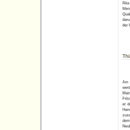
Rita
Men
Qual
daru
der 
Thü
Am 
wer
Main
Frit
er d
Hans
zus
dem
Neu