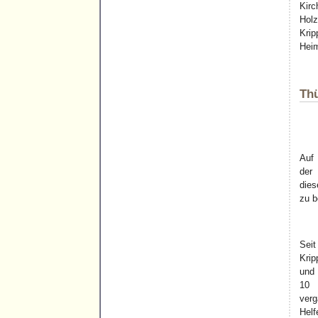
Kirc
Holz
Krip
Heim
Thü
Auf 
der
die
zu 
Seit
Krip
und 
10 
ver
Helf