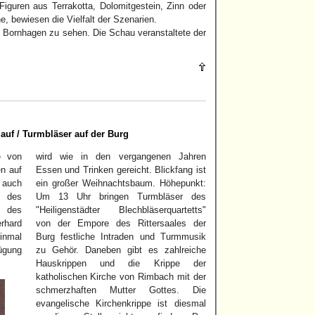
guren aus Terrakotta, Dolomitgestein, Zinn oder
ne, bewiesen die Vielfalt der Szenarien.
n Bornhagen zu sehen. Die Schau veranstaltete der
auf / Turmbläser auf der Burg
e von
wird wie in den vergangenen Jahren
n auf
Essen und Trinken gereicht. Blickfang ist
 auch
ein großer Weihnachtsbaum. Höhepunkt:
 des
Um 13 Uhr bringen Turmbläser des
d des
"Heiligenstädter Blechbläserquartetts"
rhard
von der Empore des Rittersaales der
inmal
Burg festliche Intraden und Turmmusik
ügung
zu Gehör. Daneben gibt es zahlreiche
Hauskrippen und die Krippe der
katholischen Kirche von Rimbach mit der
schmerzhaften Mutter Gottes. Die
evangelische Kirchenkrippe ist diesmal