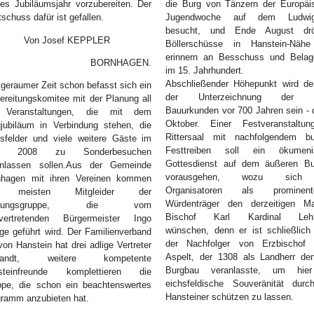
es Jubiläumsjahr vorzubereiten. Der
die Burg von Tänzern der Europäi
tschuss dafür ist gefallen.
Jugendwoche auf dem Ludwigs
besucht, und Ende August dr
Von Josef KEPPLER
Böllerschüsse in Hanstein-Näh
erinnern an Besschuss und Belag
BORNHAGEN.
im 15. Jahrhundert.
Abschließender Höhepunkt wird de
 geraumer Zeit schon befasst sich ein
der Unterzeichnung der B
ereitungskomitee mit der Planung all
Bauurkunden vor 700 Jahren sein - 
 Veranstaltungen, die mit dem
Oktober. Einer Festveranstaltu
jubiläum in Verbindung stehen, die
Rittersaal mit nachfolgendem b
sfelder und viele weitere Gäste im
Festtreiben soll ein ökumeni
hr 2008 zu Sonderbesuchen
Gottesdienst auf dem äußeren Bu
anlassen sollen.Aus der Gemeinde
vorausgehen, wozu sich
nhagen mit ihren Vereinen kommen
Organisatoren als prominent
e meisten Mitgleider der
Würdenträger den derzeitigen Ma
anungsgruppe, die vom
Bischof Karl Kardinal Leh
llvertretenden Bürgermeister Ingo
wünschen, denn er ist schließlich 
e geführt wird. Der Familienverband
der Nachfolger von Erzbischof 
von Hanstein hat drei adlige Vertreter
Aspelt, der 1308 als Landherr de
tsandt, weitere kompetente
Burgbau veranlasste, um hie
steinfreunde komplettieren die
eichsfeldische Souveränität durc
ppe, die schon ein beachtenswertes
Hansteiner schützen zu lassen.
ramm anzubieten hat.