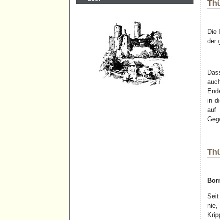
Thü
Die 
der 
Dass
auch
Ende
in d
auf 
Gege
Thü
Bor
Seit
nie
Krip