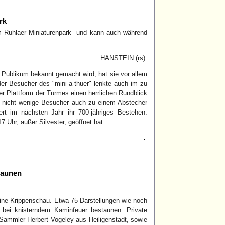
rk
im Ruhlaer Miniaturenpark und kann auch während
HANSTEIN (rs).
Publikum bekannt gemacht wird, hat sie vor allem
r Besucher des "mini-a-thuer" lenkte auch im zu
r Plattform der Turmes einen herrlichen Rundblick
h nicht wenige Besucher auch zu einem Abstecher
ert im nächsten Jahr ihr 700-jähriges Bestehen.
7 Uhr, außer Silvester, geöffnet hat.
taunen
eine Krippenschau. Etwa 75 Darstellungen wie noch
 bei knisterndem Kaminfeuer bestaunen. Private
ammler Herbert Vogeley aus Heiligenstadt, sowie